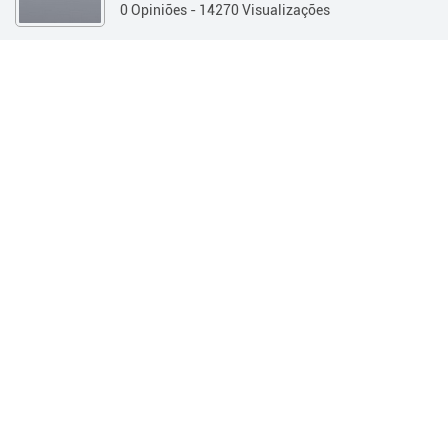
0 Opiniões
- 14270 Visualizações
Guía 360
Estética y Salud
Estética en general
PRODUTOS
Informações
OPINIÕES
Informações
Telefone:
(0351) 421-4898
Endereço:
Belgrano 435 - (Córdoba Capital / Córdoba)
Horários:
Lunes a Viernes 09:00hs a 21:00hs
Sabados 09:00hs a 21:00hs
Web:
http://
Redes