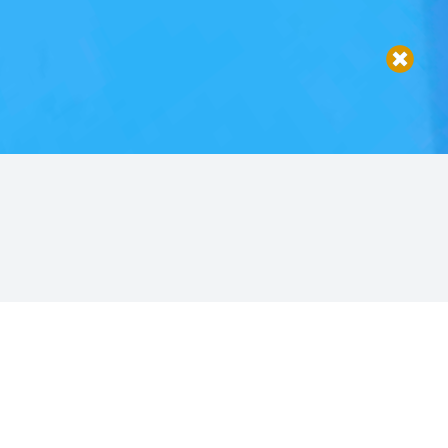
tos
Bungalow
OPINIÕES