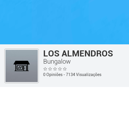
LOS ALMENDROS
Bungalow
0 Opiniões
- 7134 Visualizações
Guía 360
Hotelería y Alojamien
Informações
Telefone:
(03548) 451912
Informações