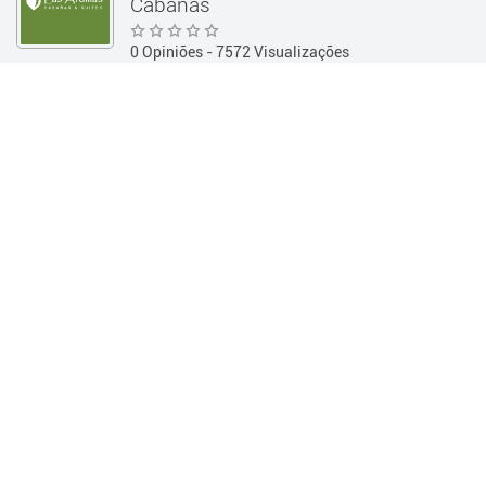
Cabañas
0 Opiniões
- 7572 Visualizações
Guía 360
Hotelería y Alojamientos
Cabañas
PRODUTOS
Informações
OPINIÕES
Informações
Telefone:
(03548) 426254 - (03548) 425907
Endereço:
Las Lomas s/n - (La Falda / Córdoba)
Horários:
Web:
http://www.lasardillas.net
Redes