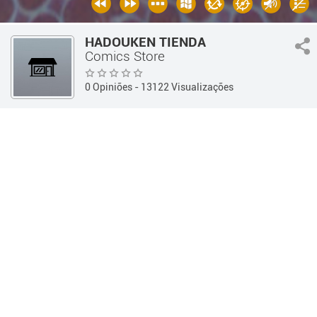
HADOUKEN TIENDA
Comics Store
0 Opiniões
- 13122 Visualizações
Guía 360
Otros Comercios
Comics Store
Informações
OPINIÕES
Informações
Telefone:
(0351) 4232890
Endereço:
Av. Duarte Quirós 272, X5022 Córdoba, Argentina
- (Córdoba Capital / Córdoba)
Horários:
Lunes a Viernes 09:30 a 20:00hs
Sábados 10:00 a 14:30hs
Web:
http://www.hadouken.com.ar