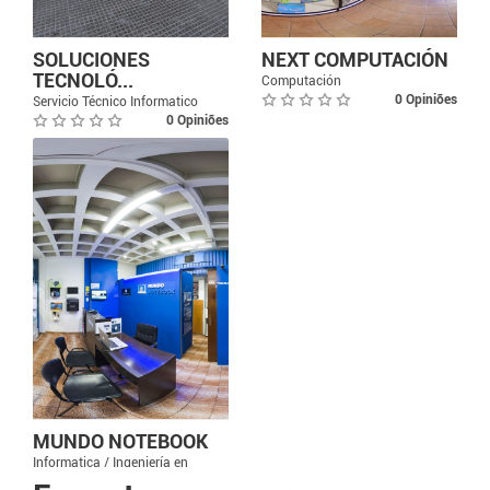
SOLUCIONES
NEXT COMPUTACIÓN
TECNOLÓ...
Computación
0 Opiniões
Servicio Técnico Informatico
0 Opiniões
MUNDO NOTEBOOK
Informatica / Ingeniería en
sistemas