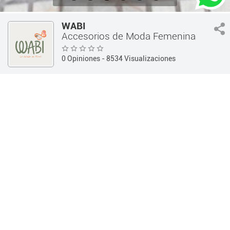
WABI
Accesorios de Moda Femenina
0 Opiniones
- 8534 Visualizaciones
Guía 360
Indumentaria
Accesorios de Moda Femenina
INFORMACIÓN
OPINIONES
Información
Teléfono:
(0351) 481-0317
Dirección:
Av. Rafael Nuñez 3903 - (Córdoba Capital /
Córdoba)
Horarios:
Web:
http://www.wabi.com.ar/
Redes