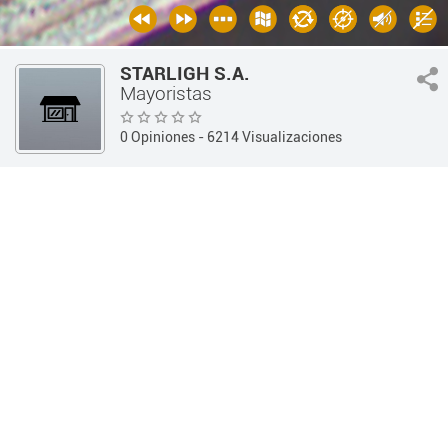
STARLIGH S.A.
Mayoristas
0 Opiniones
- 6214 Visualizaciones
Guía 360
Otros Comercios
Mayoristas
INFORMACIÓN
OPINIONES
Información
Teléfono:
(0351) 480-9210
Dirección:
Sta Rosa 1501, X5000 ETE, Córdoba, Argentina -
(Córdoba Capital / Córdoba)
Horarios:
Web:
http://www.starligh.com