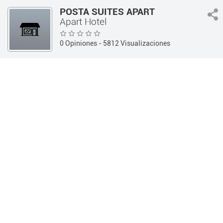
POSTA SUITES APART
Apart Hotel
0 Opiniones
- 5812 Visualizaciones
Guía 360
Hotelería y Alojamientos
Apart Hotel
INFORMACIÓN
OPINIONES
Información
Teléfono:
(0351) 155448855
Dirección:
Cerro Lindero Esquina Arroyo Las Truchas - (Los
Reartes / Córdoba)
Horarios:
Siempre Abierto
Web:
http://www.postalosreartes.com
Redes
Sociales