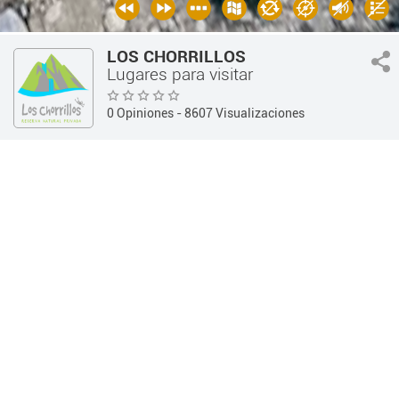
LOS CHORRILLOS
Lugares para visitar
0 Opiniones
- 8607 Visualizaciones
Guía 360
Hotelería y Alojamientos
Lugares para visitar
INFORMACIÓN
OPINIONES
Información
Teléfono:
-
Dirección:
Flor Serrana - (Tanti / Córdoba)
Horarios:
Web:
http://
Redes