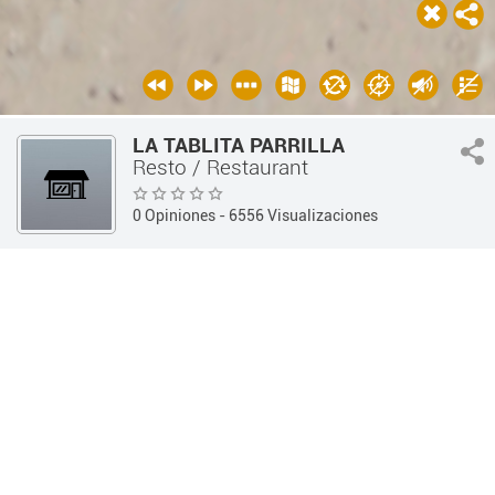
LA TABLITA PARRILLA
Resto / Restaurant
0 Opiniones
- 6556 Visualizaciones
Guía 360
Gastronomía
Resto / Restaurant
INFORMACIÓN
OPINIONES
Información
Teléfono:
03525 466320
Dirección:
Juan Bautista Alberdi 351 - (Colonia Caroya /
Córdoba)