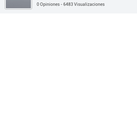
0 Opiniones
- 6483 Visualizaciones
Guía 360
Hotelería y Alojamientos
Hotel 2 estrellas
INFORMACIÓN
OPINIONES
Información
Teléfono:
(03541) 424674
Dirección:
Buenos Aires 798 - (Villa Carlos Paz / Córdoba)
Horarios:
Web:
http://www.hotelaltascumbres.com.ar/
Quienes
somos
SOBRE NOSOTROS
Hotel Altas Cumbres fue creado como un Hotel para Familias
y Parejas, a traves del estilo, los servicios, la atencion y la