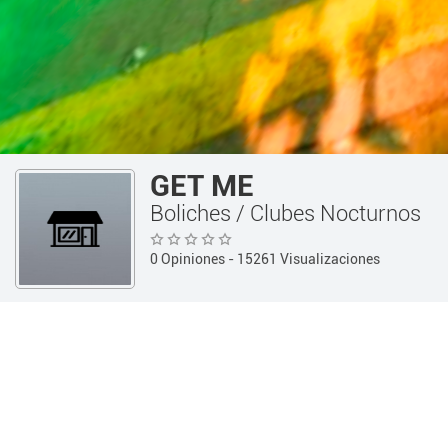
GET ME
Boliches / Clubes Nocturnos
0 Opiniones
- 15261 Visualizaciones
Guía 360
Tiempo Libre
Boli
INFORMACIÓN
Teléfono:
(0351) 618-163
Información