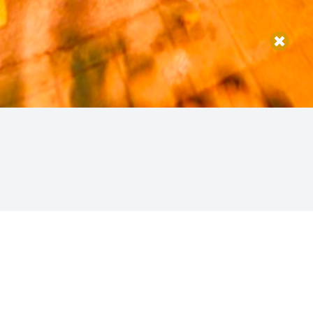
ches / Clubes Nocturnos
OPINIONES
1