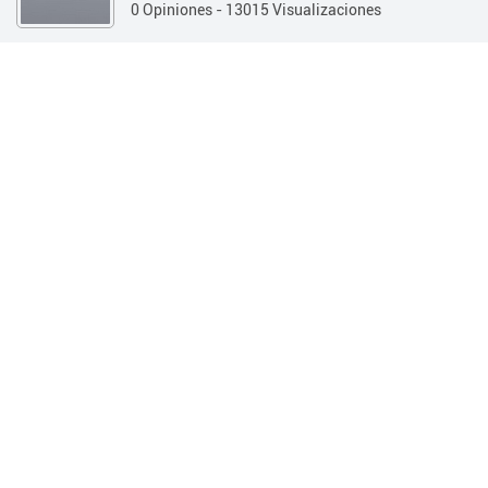
0 Opiniones
- 13015 Visualizaciones
Guía 360
Estética y Salud
Ópticas
INFORMACIÓN
OPINIONES
Información
Teléfono:
(0351) 421-4345
Dirección:
Av Olmos 67 - (Córdoba Capital / Córdoba)
Horarios:
Lunes a Viernes 09:00hs a 20:00hs
Sabados 09:30hs a 14:00hs
Web:
http://
Quienes
somos
SOBRE NOSOTROS
Centro Optico y Contactología
Bifocales, multifocales, filtros especiales, anteojos de sol,