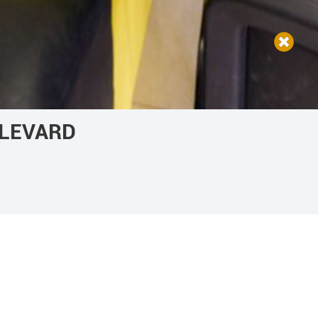
ULEVARD
pticas
OPINIONES