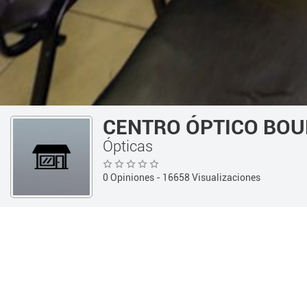
CENTRO ÓPTICO BO
Ópticas
0 Opiniones
- 16658 Visualizaciones
Guía 360
Estética y Salud
Ó
INFORMACIÓN
Teléfono:
(0351) 4712624
Información