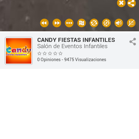
CANDY FIESTAS INFANTILES
Salón de Eventos Infantiles
0 Opiniones
- 9475 Visualizaciones
Guía 360
Otros Comercios
Salón de Eventos Infantiles
INFORMACIÓN
OPINIONES
Información
Teléfono:
(0351) 153-982931 / (0351) 156-415525
Dirección:
Julio A. Roca 1659, X5000CRP Córdoba,
Argentina - (Córdoba Capital / Córdoba)
Horarios:
Lunes a Viernes - 16:00hs a 18:30hs y 19:00hs a