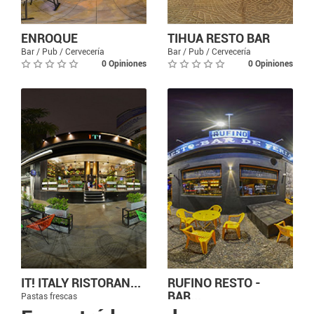
ENROQUE
TIHUA RESTO BAR
Bar / Pub / Cervecería
Bar / Pub / Cervecería
0 Opiniones
0 Opiniones
IT! ITALY RISTORAN...
RUFINO RESTO -
BAR...
Pastas frescas
0 Opiniones
Bar / Pub / Cervecería