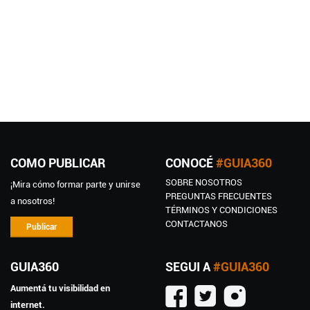
IT! ITALY RISTORAN...
CHAMOS COFFEE
AND...
Pastas frescas
0 Opiniones
Bar / Pub / Cervecería
0 Opiniones
COMO PUBLICAR
CONOCÉ
#GUIA360
SOBRE NOSOTROS
¡Mira cómo formar parte y unirse
PREGUNTAS FRECUENTES
a nosotros!
TÉRMINOS Y CONDICIONES
CONTACTANOS
Publicar
ORIGEN
Bar / Pub / Cervecería
GUIA360
SEGUI A
#GUIA360
0 Opiniones
Aumentá tu visibilidad en
internet.