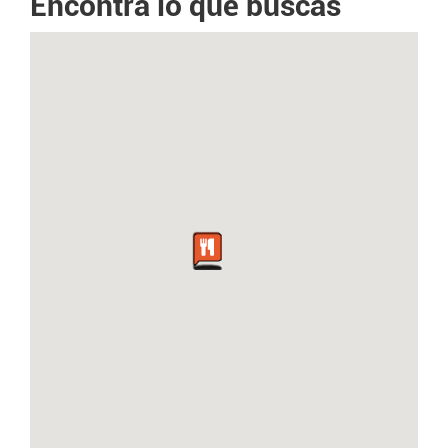
Encontrá lo que buscas
0 Opiniones
CAFÉ BAR URBANO
COLORES SANTOS
Bar / Pub / Cervecería
Bar / Pub / Cervecería
0 Opiniones
0 Opiniones